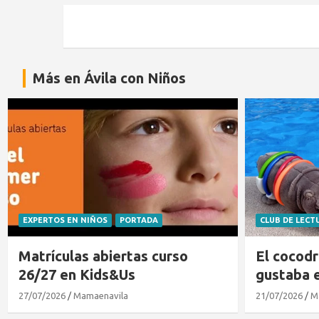
Más en Ávila con Niños
EXPERTOS EN NIÑOS
PORTADA
CLUB DE LECT
Matrículas abiertas curso
El cocodr
26/27 en Kids&Us
gustaba 
27/07/2026
Mamaenavila
21/07/2026
M