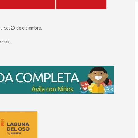
de del
23 de diciembre
.
horas.