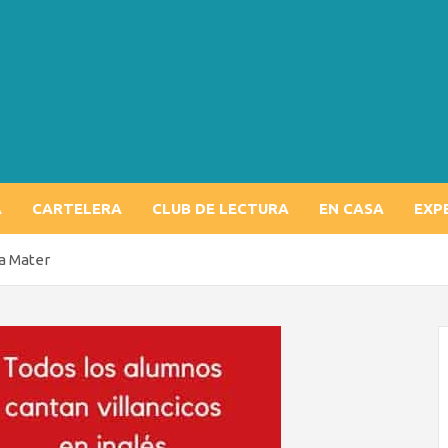
A
CARTELERA
CLUB DE LECTURA
EN CASA
EXP
ma Mater