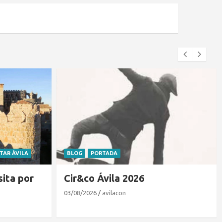
ITAR ÁVILA
BLOG
PORTADA
sita por
Cir&co Ávila 2026
03/08/2026
avilacon