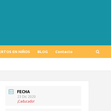
ERTOS EN NIÑOS
BLOG
Contacto
FECHA
23 Dic 2020
¡Caducado!