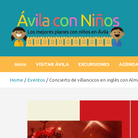
Skip
to
content
Ávila con niños
Los mejores planes con niños en Ávila
Inicio
VISITAR ÁVILA
EXCURSIONES
AGEND
Home
Eventos
Concierto de villancicos en inglés con Al