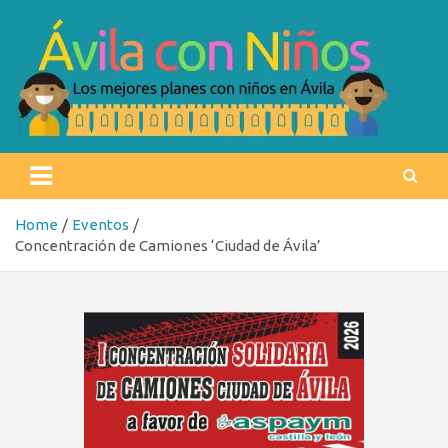
Skip
to
content
Ávila con niños
Los mejores planes con niños en Ávila
Home
Eventos
Concentración de Camiones ‘Ciudad de Ávila’