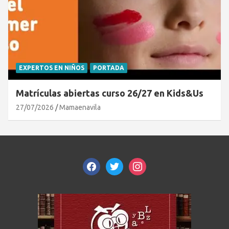
EXPERTOS EN NIÑOS
PORTADA
Matrículas abiertas curso 26/27 en Kids&Us
27/07/2026
Mamaenavila
facebook
twitter
instagram