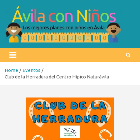
Skip
to
content
Ávila con niños
Los mejores planes con niños en Ávila
Home
Eventos
Club de la Herradura del Centro Hípico Naturávila