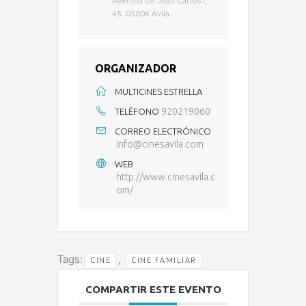
Avenida de Juan Carlos I,
45. 05004 Ávila
ORGANIZADOR
MULTICINES ESTRELLA
920219060
TELÉFONO
CORREO ELECTRÓNICO
info@cinesavila.com
WEB
http://www.cinesavila.c
om/
Tags:
,
CINE
CINE FAMILIAR
COMPARTIR ESTE EVENTO