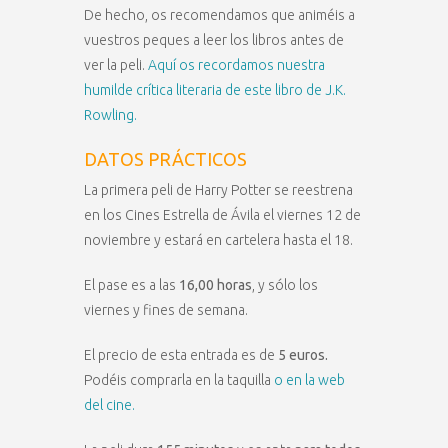
De hecho, os recomendamos que animéis a
vuestros peques a leer los libros antes de
ver la peli.
Aquí os recordamos nuestra
humilde crítica literaria de este libro de J.K.
Rowling.
DATOS PRÁCTICOS
La primera peli de Harry Potter se reestrena
en los Cines Estrella de Ávila el viernes 12 de
noviembre y estará en cartelera hasta el 18.
El pase es a las
16,00 horas
, y sólo los
viernes y fines de semana.
El precio de esta entrada es de
5 euros.
Podéis comprarla en la taquilla
o en la web
del cine.