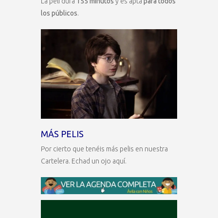
La peli dura
155 minutos
y es apta
para todos
los públicos
.
MÁS PELIS
Por cierto que tenéis más pelis en nuestra
Cartelera. Echad un ojo aquí.