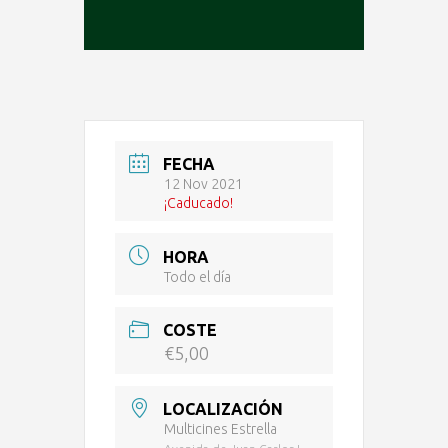
FECHA
12 Nov 2021
¡Caducado!
HORA
Todo el día
COSTE
€5,00
LOCALIZACIÓN
Multicines Estrella