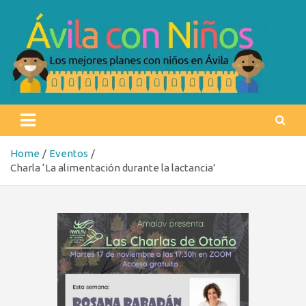
Skip
to
content
Ávila con niños
Los mejores planes con niños en Ávila
Home
Eventos
Charla ‘La alimentación durante la lactancia’