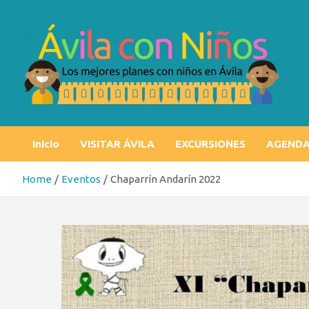
Skip
to
content
Ávila con niños
Los mejores planes con niños en Ávila
Inicio
VISITAR ÁVILA
EXCURSIONES
AGEND
Home
Eventos
Chaparrín Andarín 2022