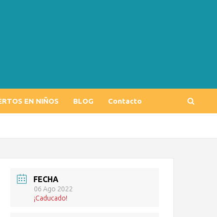
ERTOS EN NIÑOS
BLOG
Contacto
FECHA
06 Ago 2022
¡Caducado!