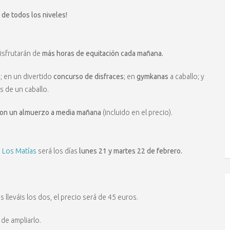
 de todos los niveles!
isfrutarán de
más horas de equitación cada mañana.
s
; en un divertido
concurso de disfraces
; en
gymkanas
a caballo; y
 de un caballo.
con un almuerzo a media mañana
(incluido en el precio).
o Los Matías
será los días
lunes 21 y martes 22 de febrero.
es lleváis los dos, el precio será de 45 euros.
d de ampliarlo.