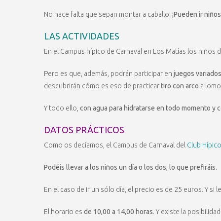
No hace falta que sepan montar a caballo.
¡Pueden ir niños
LAS ACTIVIDADES
En el Campus hípico de Carnaval en Los Matías los niños d
Pero es que, además, podrán participar en
juegos variado
descubrirán cómo es eso de practicar
tiro con arco
a lomos
Y todo ello,
con agua para hidratarse en todo momento y 
DATOS PRÁCTICOS
Como os decíamos, el Campus de Carnaval del
Club Hípic
Podéis llevar a los niños un día o los dos, lo que prefiráis.
En el caso de ir un sólo día, el precio es de 25 euros. Y si l
El horario es
de 10,00 a 14,00 horas
. Y existe la posibilida