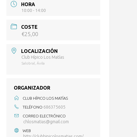
HORA
10:00 - 14:00
COSTE
€25,00
LOCALIZACIÓN
Club Hípico Los Matías
Salobral, Ávila
ORGANIZADOR
CLUB HÍPICO LOS MATÍAS
686375605
TELÉFONO
CORREO ELECTRÓNICO
chlosmatias@gmail.com
WEB
http://clubhipicolosmatias.com/