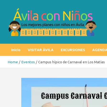
Skip
to
content
Ávila con niños
Los mejores planes con niños en Ávila
Inicio
VISITAR ÁVILA
EXCURSIONES
AGEND
Home
Eventos
Campus hípico de Carnaval en Los Matías