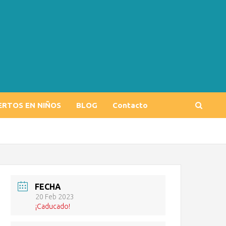
ERTOS EN NIÑOS
BLOG
Contacto
FECHA
20 Feb 2023
¡Caducado!