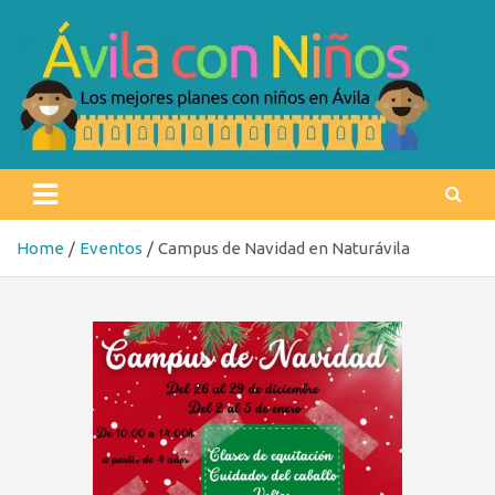
Skip
to
content
Ávila con niños
Los mejores planes con niños en Ávila
Home
Eventos
Campus de Navidad en Naturávila