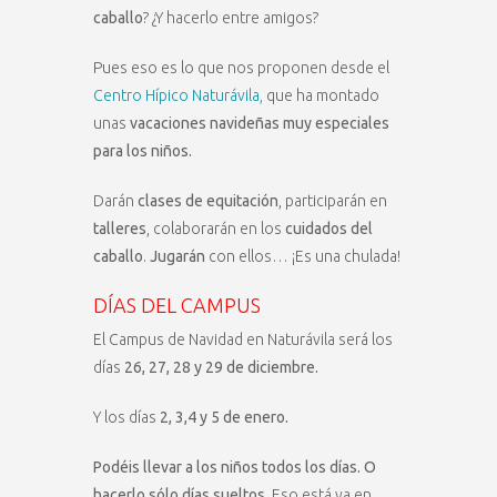
caballo
? ¿Y hacerlo entre amigos?
Pues eso es lo que nos proponen desde el
Centro Hípico Naturávila,
que ha montado
unas
vacaciones navideñas muy especiales
para los niños.
Darán
clases de equitación
, participarán en
talleres
, colaborarán en los
cuidados del
caballo
.
Jugarán
con ellos… ¡Es una chulada!
DÍAS DEL CAMPUS
El Campus de Navidad en Naturávila será los
días
26, 27, 28 y 29 de diciembre.
Y los días
2, 3,4 y 5 de enero.
Podéis llevar a los niños todos los días. O
hacerlo sólo días sueltos
. Eso está ya en