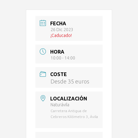
FECHA
26 Dic 2023
¡Caducado!
HORA
10:00 - 14:00
COSTE
Desde 35 euros
LOCALIZACIÓN
Naturávila
Carretera Antigua de
Cebreros Kilómetro 3, Ävila