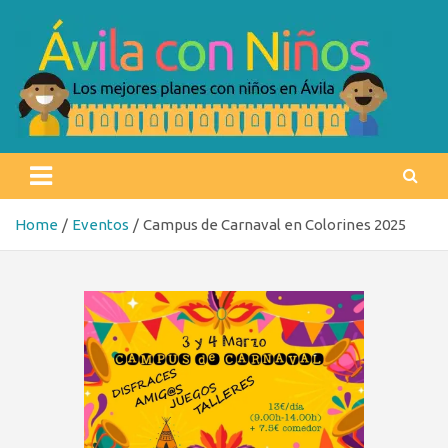
Skip
to
content
Ávila con niños
Los mejores planes con niños en Ávila
Home
Eventos
Campus de Carnaval en Colorines 2025