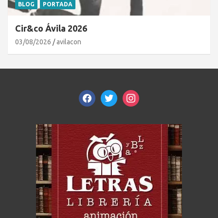
BLOG
PORTADA
Cir&co Ávila 2026
03/08/2026
avilacon
facebook
twitter
instagram