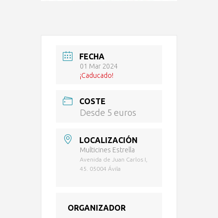
FECHA
01 Mar 2024
¡Caducado!
COSTE
Desde 5 euros
LOCALIZACIÓN
Multicines Estrella
Avenida de Juan Carlos I,
45. 05004 Ávila
ORGANIZADOR