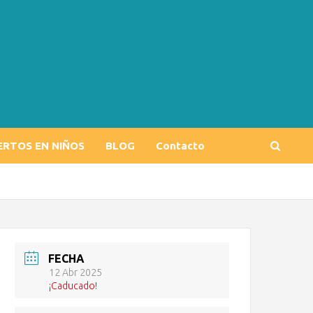
ERTOS EN NIÑOS
BLOG
Contacto
FECHA
12 Abr 2025
¡Caducado!