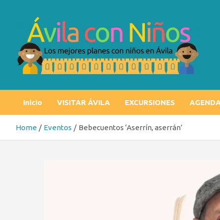
Skip
to
content
Ávila con niños
Los mejores planes con niños en Ávila
Inicio
VISITAR ÁVILA
EXCURSIONES
AGEND
Home
Eventos
Bebecuentos ‘Aserrín, aserrán’