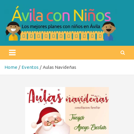
Skip
to
content
Ávila con niños
Los mejores planes con niños en Ávila
Home
Eventos
Aulas Navideñas