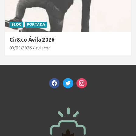
BLOG
PORTADA
Cir&co Ávila 2026
03/08/2026
avilacon
facebook
twitter
instagram