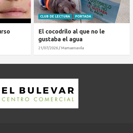
BLOG
PORTADA
 le
Dónde ver el eclipse en Ávila
07/08/2026
Mamaenavila