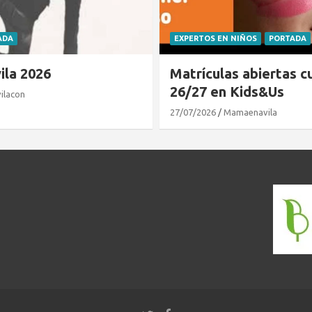
 NIÑOS
PORTADA
CLUB DE LECTURA
PORTADA
s abiertas curso
El cocodrilo al que no
 Kids&Us
gustaba el agua
amaenavila
21/07/2026
Mamaenavila