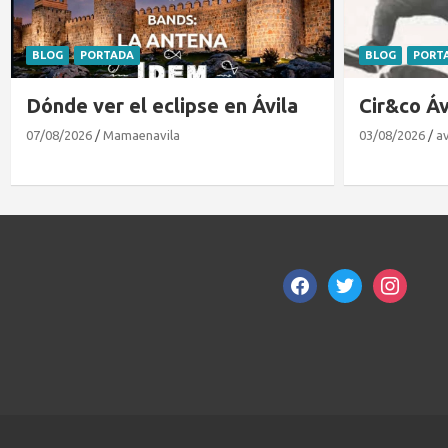
BLOG
PORTADA
EXPERTOS EN
Cir&co Ávila 2026
Matrícula
26/27 en
03/08/2026
avilacon
27/07/2026
M
facebook
twitter
instagram