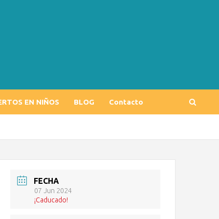
ERTOS EN NIÑOS
BLOG
Contacto
FECHA
07 Jun 2024
¡Caducado!