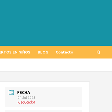
ERTOS EN NIÑOS
BLOG
Contacto
FECHA
04 Jul 2023
¡Caducado!