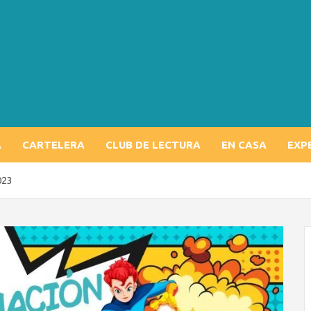
A
CARTELERA
CLUB DE LECTURA
EN CASA
EXP
023