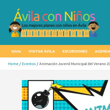
Skip
to
content
Ávila con niños
Los mejores planes con niños en Ávila
Inicio
VISITAR ÁVILA
EXCURSIONES
AGEND
Home
Eventos
Animación Juvenil Municipal del Verano 2