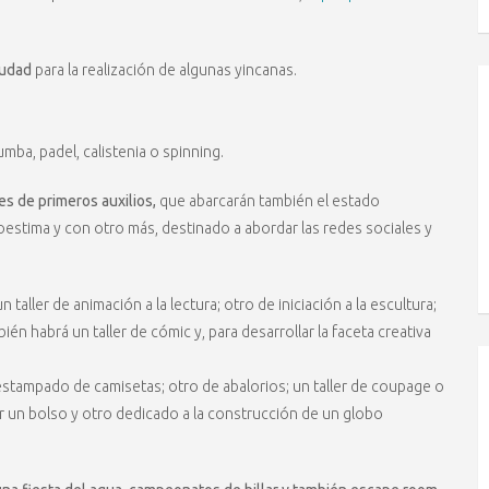
iudad
para la realización de algunas yincanas.
ba, padel, calistenia o spinning.
res de primeros auxilios,
que abarcarán también el estado
estima y con otro más, destinado a abordar las redes sociales y
 taller de animación a la lectura; otro de iniciación a la escultura;
bién habrá un taller de cómic y, para desarrollar la faceta creativa
y estampado de camisetas; otro de abalorios; un taller de coupage o
r un bolso y otro dedicado a la construcción de un globo