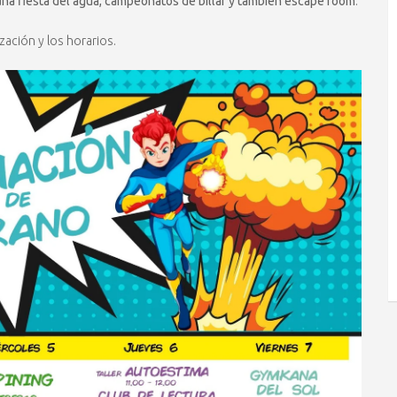
u
na fiesta del agua, campeonatos de billar y también escape room
.
zación y los horarios.