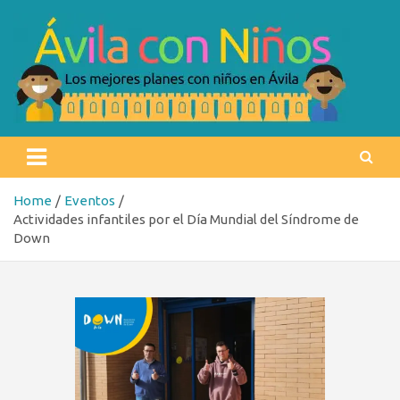
Skip
to
content
Ávila con niños
Los mejores planes con niños en Ávila
Home
Eventos
Actividades infantiles por el Día Mundial del Síndrome de
Down