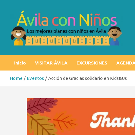
Skip
to
content
Ávila con niños
Los mejores planes con niños en Ávila
Inicio
VISITAR ÁVILA
EXCURSIONES
AGEND
Home
Eventos
Acción de Gracias solidario en Kids&Us