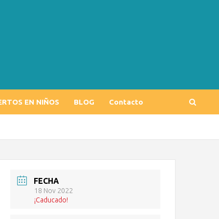
ERTOS EN NIÑOS
BLOG
Contacto
FECHA
18 Nov 2022
¡Caducado!