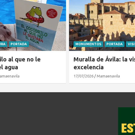
URA
PORTADA
MONUMENTOS
PORTADA
VIS
ilo al que no le
Muralla de Ávila: la vi
el agua
excelencia
amaenavila
17/07/2026
Mamaenavila