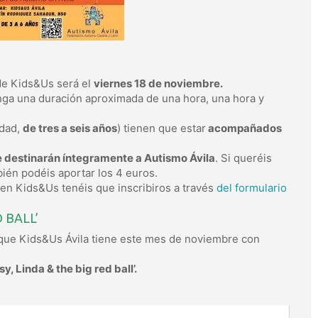
de Kids&Us será el
viernes 18 de noviembre.
nga una duración aproximada de una hora, una hora y
rdad,
de tres a seis años
) tienen que estar
acompañados
e destinarán íntegramente a Autismo Ávila
. Si queréis
mbién podéis aportar los 4 euros.
 en Kids&Us tenéis que inscribiros a través
del formulario
 BALL’
a que Kids&Us Ávila tiene este mes de noviembre con
, Linda & the big red ball’.