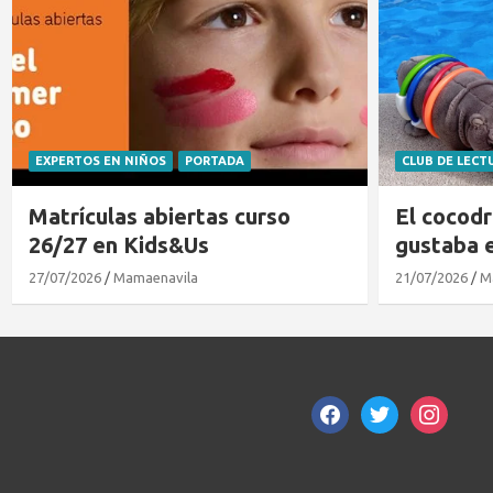
EXPERTOS EN NIÑOS
PORTADA
CLUB DE LECT
Matrículas abiertas curso
El cocodr
26/27 en Kids&Us
gustaba 
27/07/2026
Mamaenavila
21/07/2026
M
facebook
twitter
instagram