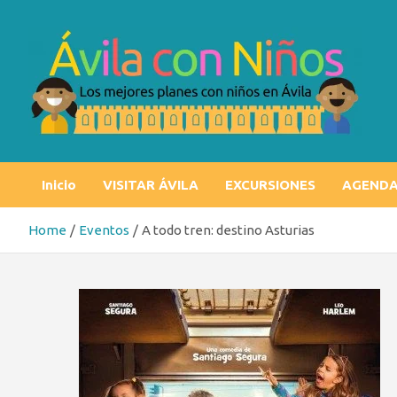
Skip
to
content
Ávila con niños
Los mejores planes con niños en Ávila
Inicio
VISITAR ÁVILA
EXCURSIONES
AGEND
Home
Eventos
A todo tren: destino Asturias