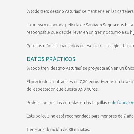
‘A todo tren: destino Asturias’
se mantiene en las cartelera
La nueva y esperada película de
Santiago Segura
nos hará 
responsable que decide llevar en un tren nocturno a su h
Pero los niños acaban solos en ese tren… ¡Imaginad la sit
DATOS PRÁCTICOS
‘A todo tren: destino Asturias’ se proyecta aún
en un únic
El precio de la entrada es de
7,20 euros
. Menos en la sesi
del espectador, que cuesta 3,90 euros.
Podéis comprar las entradas en las taquillas o
de forma on 
Esta película
no está recomendada para menores de 7 año
Tiene una duración de
88 minutos
.