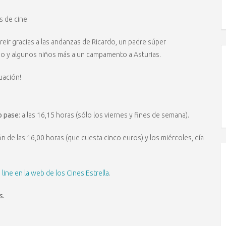
s de cine.
reir gracias a las andanzas de Ricardo, un padre súper
ijo y algunos niños más a un campamento a Asturias.
uación!
o pase
: a las 16,15 horas (sólo los viernes y fines de semana).
ón de las 16,00 horas (que cuesta cinco euros) y los miércoles, día
line en la web de los Cines Estrella
.
s.