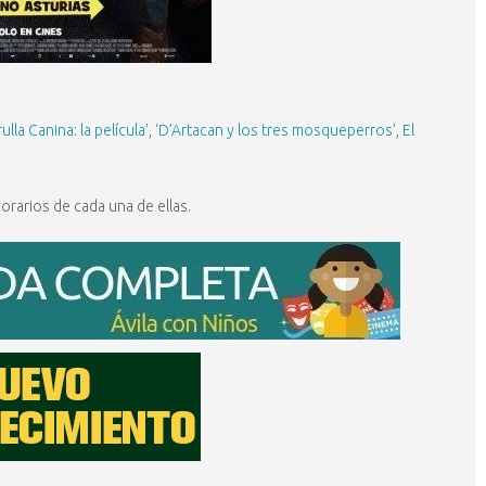
rulla Canina: la película’
,
‘D’Artacan y los tres mosqueperros’
,
El
rarios de cada una de ellas.