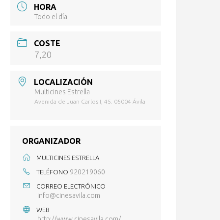
HORA
Todo el día
COSTE
7,20
LOCALIZACIÓN
Multicines Estrella
Avenida de Juan Carlos I, 45. 05004 Ávila
ORGANIZADOR
MULTICINES ESTRELLA
920219060
TELÉFONO
CORREO ELECTRÓNICO
info@cinesavila.com
WEB
http://www.cinesavila.com/