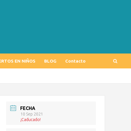
ERTOS EN NIÑOS
BLOG
Contacto
FECHA
10 Sep 2021
¡Caducado!