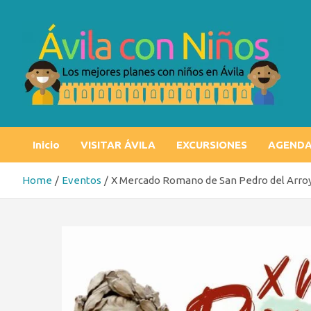
Skip
to
content
Ávila con niños
Los mejores planes con niños en Ávila
Inicio
VISITAR ÁVILA
EXCURSIONES
AGEND
Home
Eventos
X Mercado Romano de San Pedro del Arro