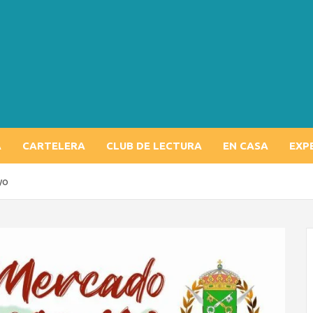
A
CARTELERA
CLUB DE LECTURA
EN CASA
EXP
yo