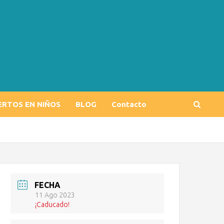
ERTOS EN NIÑOS
BLOG
Contacto
FECHA
11 Ago 2023
¡Caducado!