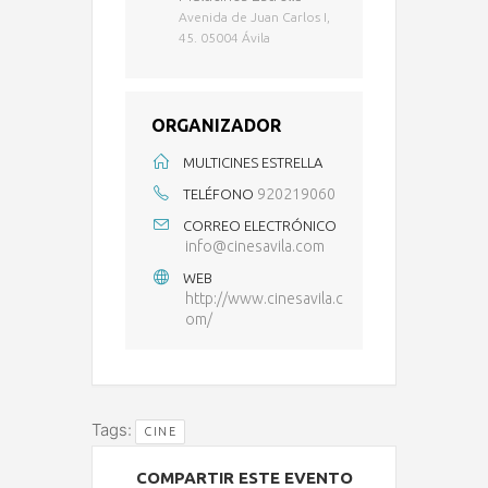
Avenida de Juan Carlos I,
45. 05004 Ávila
ORGANIZADOR
MULTICINES ESTRELLA
920219060
TELÉFONO
CORREO ELECTRÓNICO
info@cinesavila.com
WEB
http://www.cinesavila.c
om/
Tags:
CINE
COMPARTIR ESTE EVENTO