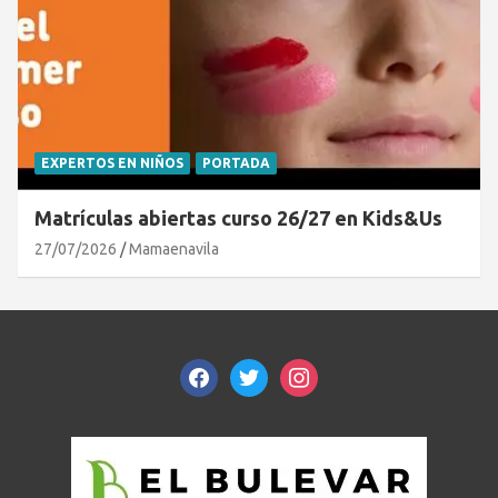
EXPERTOS EN NIÑOS
PORTADA
Matrículas abiertas curso 26/27 en Kids&Us
27/07/2026
Mamaenavila
facebook
twitter
instagram