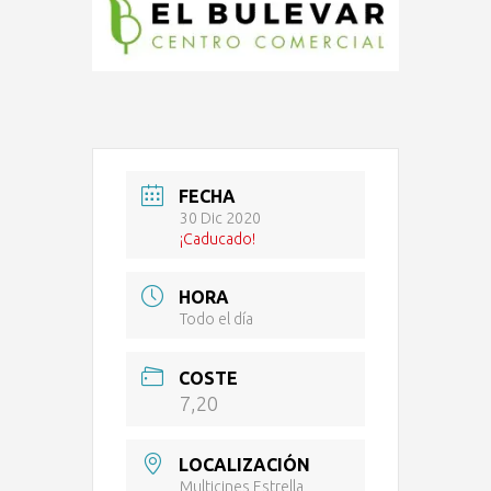
FECHA
30 Dic 2020
¡Caducado!
HORA
Todo el día
COSTE
7,20
LOCALIZACIÓN
Multicines Estrella