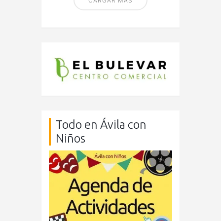
CARGAR MÁS
Todo en Ávila con
Niños