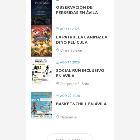
OBSERVACIÓN DE
PERSEIDAS EN ÁVILA
AGO 11 2026
LA PATRULLA CANINA: LA
DINO PELÍCULA
Cines Bulevar
AGO 14 2026
SOCIAL RUN INCLUSIVO
EN ÁVILA
Parque de El Soto
AGO 27 2026
BASKET&CHILL EN ÁVILA
Naturávila