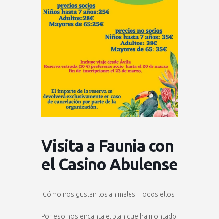
Visita a Faunia con
el Casino Abulense
¡Cómo nos gustan los animales! ¡Todos ellos!
Por eso nos encanta el plan que ha montado