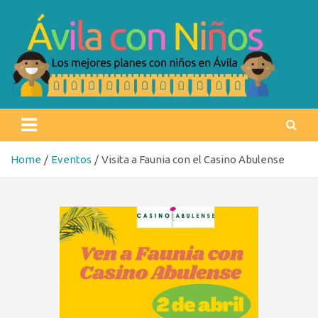
Skip
to
content
Ávila con niños
Los mejores planes con niños en Ávila
Home
Eventos
Visita a Faunia con el Casino Abulense