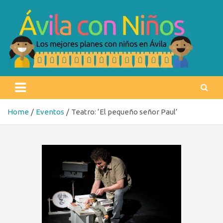
Skip
to
content
Ávila con niños
Los mejores planes con niños en Ávila
Home
Eventos
Teatro: ‘El pequeño señor Paul’