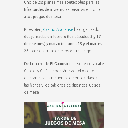
Uno de los planes más apetecibles para las
frías tardes de invierno
es pasarlas en torno
a los
juegos de mesa.
Pues bien,
Casino Abulense
ha organizado
dos jornadas en febrero (los sábados 3 y 17
de ese mes) y marzo (el lunes 25 y el martes
26)
para disfrutar de ellos entre amigos.
De la mano de
El Gamusino
, la sede de la calle
Gabriel y Galán acogerán a aquellos que
quieran pasar un buen rato con los dados,
las fichas y los tableros de distintos juegos
de mesa.