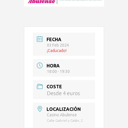
FECHA
03 Feb 2024
¡Caducado!
HORA
18:00 - 19:30
COSTE
Desde 4 euros
LOCALIZACIÓN
Casino Abulense
Calle Gabriel y Galán, 2.