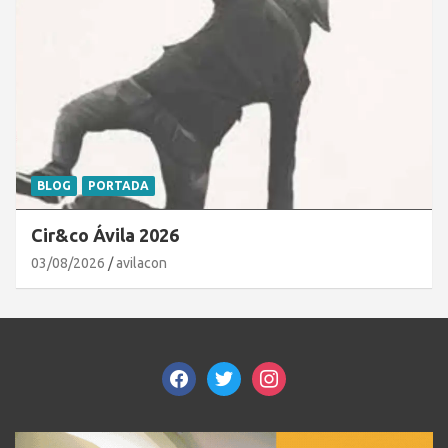
BLOG
PORTADA
Cir&co Ávila 2026
03/08/2026
avilacon
facebook
twitter
instagram