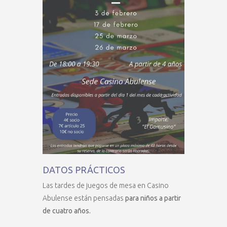
DATOS PRÁCTICOS
Las tardes de juegos de mesa en Casino
Abulense están pensadas
para niños a partir
de cuatro años.