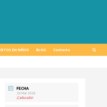
ERTOS EN NIÑOS
BLOG
Contacto
FECHA
26 Mar 2026
¡Caducado!