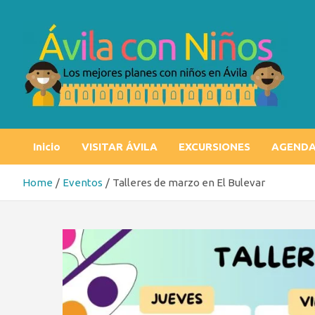
Skip
to
content
Ávila con niños
Los mejores planes con niños en Ávila
Inicio
VISITAR ÁVILA
EXCURSIONES
AGEND
Home
Eventos
Talleres de marzo en El Bulevar