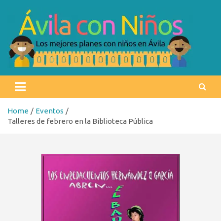
Skip
to
content
Ávila con niños
Los mejores planes con niños en Ávila
Home
Eventos
Talleres de febrero en la Biblioteca Pública