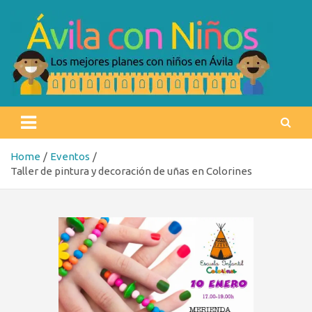
Skip
to
content
Ávila con niños
Los mejores planes con niños en Ávila
Home
Eventos
Taller de pintura y decoración de uñas en Colorines