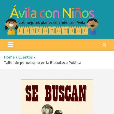
Skip
to
content
Ávila con niños
Los mejores planes con niños en Ávila
Home
Eventos
Taller de periodismo en la Biblioteca Pública