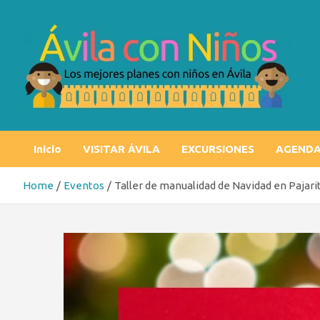
Skip
to
content
Ávila con niños
Los mejores planes con niños en Ávila
Inicio
VISITAR ÁVILA
EXCURSIONES
AGEND
Home
Eventos
Taller de manualidad de Navidad en Pajari