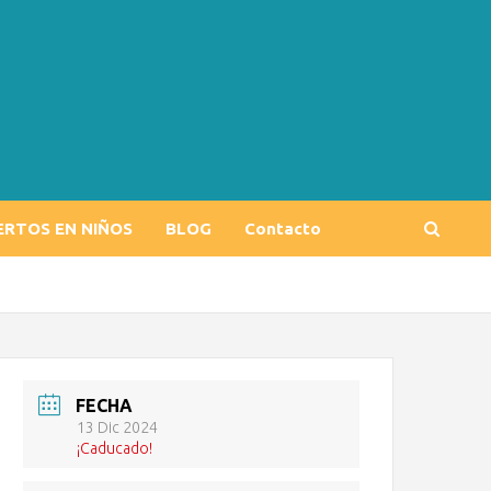
ERTOS EN NIÑOS
BLOG
Contacto
FECHA
13 Dic 2024
¡Caducado!