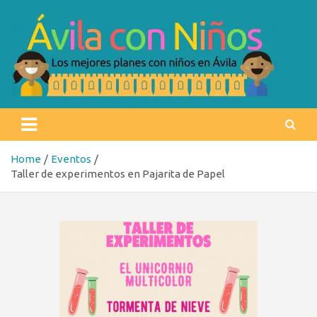
Skip
to
content
Ávila con niños
Los mejores planes con niños en Ávila
Home
Eventos
Taller de experimentos en Pajarita de Papel