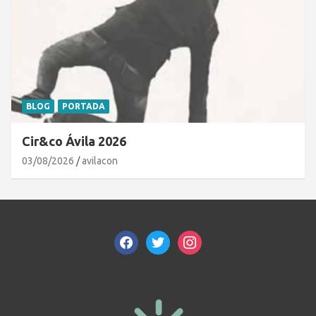
BLOG
PORTADA
Cir&co Ávila 2026
03/08/2026
avilacon
facebook
twitter
instagram