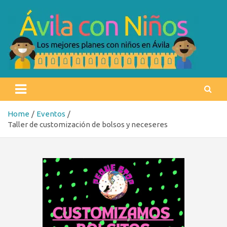
Skip
to
content
Ávila con niños
Los mejores planes con niños en Ávila
Home
Eventos
Taller de customización de bolsos y neceseres