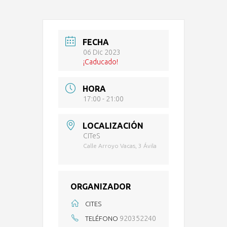
FECHA
06 Dic 2023
¡Caducado!
HORA
17:00 - 21:00
LOCALIZACIÓN
CITeS
Calle Arroyo Vacas, 3 Ávila
ORGANIZADOR
CITES
920352240
TELÉFONO