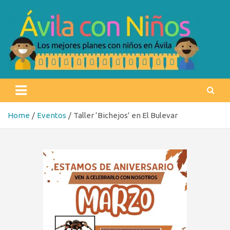
Skip
to
content
Ávila con niños
Los mejores planes con niños en Ávila
Home
Eventos
Taller ‘Bichejos’ en El Bulevar