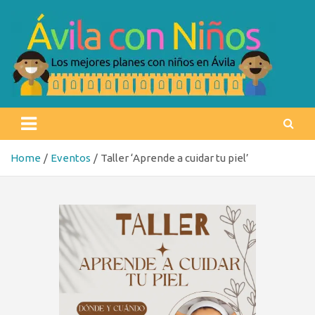
Skip
to
content
Ávila con niños
Los mejores planes con niños en Ávila
Home
Eventos
Taller ‘Aprende a cuidar tu piel’