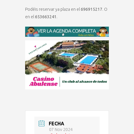
Podéis reservar ya plaza en el
696915217
. O
en el
653663241
.
FECHA
07 Nov 2024