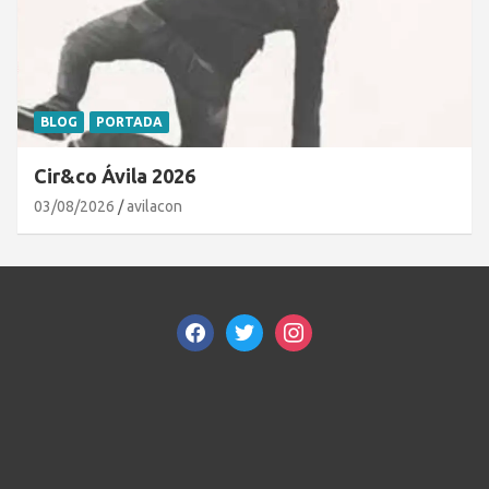
BLOG
PORTADA
Cir&co Ávila 2026
03/08/2026
avilacon
facebook
twitter
instagram