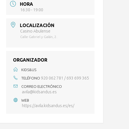
HORA
16:30 - 19:00
LOCALIZACIÓN
Casino Abulense
Calle Gabriel y Galán, 2.
ORGANIZADOR
KIDS&US
920 062 781 / 693 699 365
TELÉFONO
CORREO ELECTRÓNICO
avila@kidsandus.es
WEB
https://avila.kidsandus.es/es/