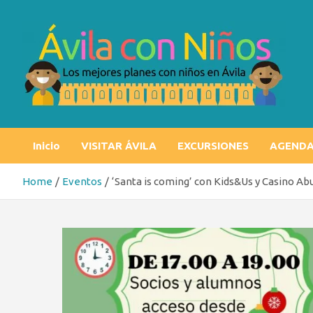
Skip
to
content
Ávila con niños
Los mejores planes con niños en Ávila
Inicio
VISITAR ÁVILA
EXCURSIONES
AGEND
Home
Eventos
‘Santa is coming’ con Kids&Us y Casino Ab