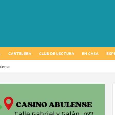
A
CARTELERA
CLUB DE LECTURA
EN CASA
EXP
ulense