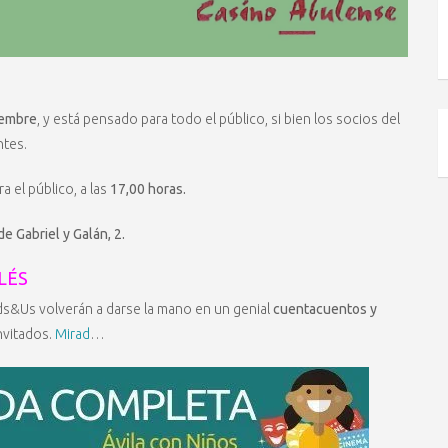
iembre
, y está pensado para todo el público, si bien los socios del
ntes.
ra el público, a las
17,00 horas.
de Gabriel y Galán, 2.
LÉS
ids&Us volverán a darse la mano en un genial
cuentacuentos y
nvitados.
Mirad
…