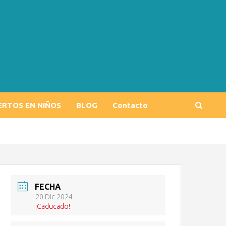
ERTOS EN NIÑOS
BLOG
Contacto
FECHA
20 Dic 2024
¡Caducado!