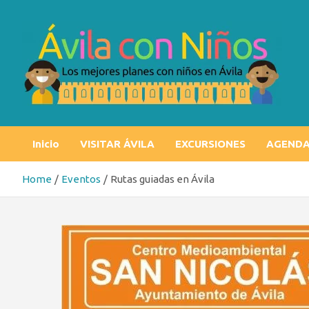
Skip
to
content
Ávila con niños
Los mejores planes con niños en Ávila
Inicio
VISITAR ÁVILA
EXCURSIONES
AGEND
Home
Eventos
Rutas guiadas en Ávila