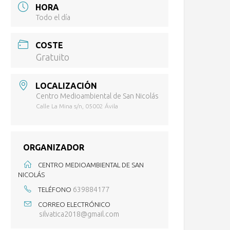
HORA
Todo el día
COSTE
Gratuito
LOCALIZACIÓN
Centro Medioambiental de San Nicolás
Calle La Mina s/n, 05002 Ávila
ORGANIZADOR
CENTRO MEDIOAMBIENTAL DE SAN
NICOLÁS
639884177
TELÉFONO
CORREO ELECTRÓNICO
silvatica2018@gmail.com