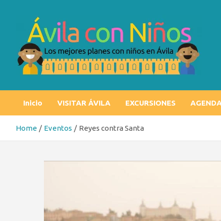
Skip
to
content
Ávila con niños
Los mejores planes con niños en Ávila
Inicio
VISITAR ÁVILA
EXCURSIONES
AGEND
Home
Eventos
Reyes contra Santa