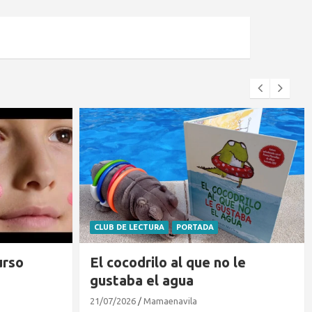
BLOG
PORTADA
 le
Dónde ver el eclipse en Ávila
07/08/2026
Mamaenavila