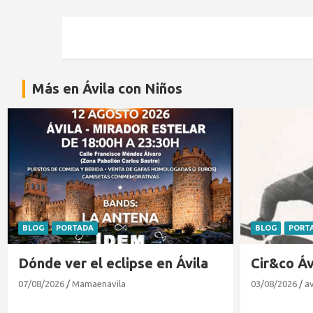
Más en Ávila con Niños
BLOG
PORTADA
EXPERTOS EN
Cir&co Ávila 2026
Matrícula
26/27 en
03/08/2026
avilacon
27/07/2026
M