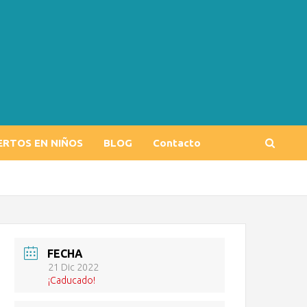
ERTOS EN NIÑOS
BLOG
Contacto
FECHA
21 Dic 2022
¡Caducado!