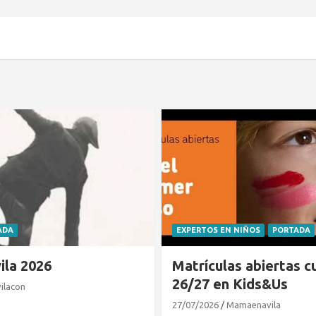
 NIÑOS
PORTADA
CLUB DE LECTURA
PORTADA
s abiertas curso
El cocodrilo al que no
 Kids&Us
gustaba el agua
amaenavila
21/07/2026
Mamaenavila