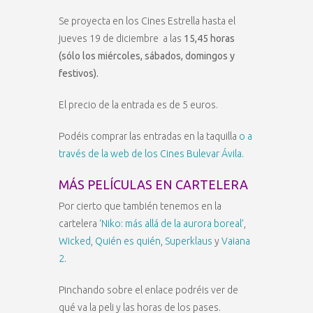
Se proyecta en los Cines Estrella hasta el
jueves 19 de diciembre a las
15,45 horas
(sólo los miércoles, sábados, domingos y
festivos).
El precio de la entrada es de 5 euros.
Podéis comprar las entradas en la taquilla
o a
través de la web de los Cines Bulevar Ávila.
MÁS PELÍCULAS EN CARTELERA
Por cierto que también tenemos en la
cartelera
‘Niko: más allá de la aurora boreal’
,
Wicked
,
Quién es quién
,
Superklaus
y
Vaiana
2
.
Pinchando sobre el enlace podréis ver de
qué va la peli y las horas de los pases.