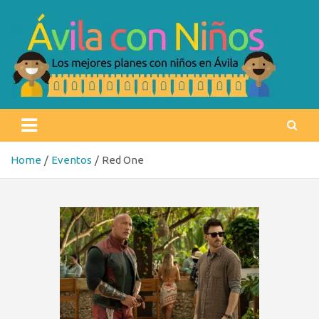
Skip
to
content
Ávila con niños
Los mejores planes con niños en Ávila
Home
Eventos
Red One