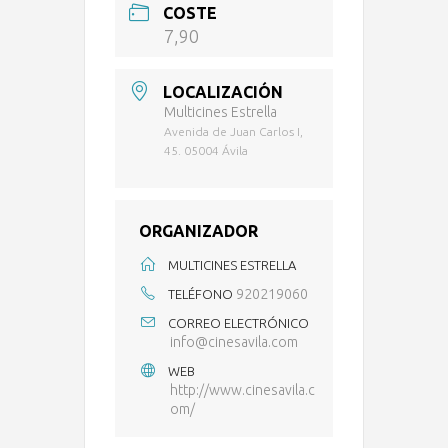
COSTE
7,90
LOCALIZACIÓN
Multicines Estrella
Avenida de Juan Carlos I,
45. 05004 Ávila
ORGANIZADOR
MULTICINES ESTRELLA
920219060
TELÉFONO
CORREO ELECTRÓNICO
info@cinesavila.com
WEB
http://www.cinesavila.c
om/