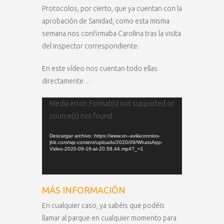
Protocolos, por cierto, que ya cuentan con la
aprobación de Sanidad, como esta misma
semana nos confirmaba Carolina tras la visita
del inspector correspondiente.
En este vídeo nos cuentan todo ellas
directamente…
Reproductor
Media error: Format(s) not supported or
de
source(s) not found
vídeo
Descargar archivo: https://www.xn--avilaconnios-
jhb.com/wp-content/uploads/2020/09/WhatsApp-
Video-2020-09-16-at-20.58.44.mp4?_=1
MÁS INFORMACIÓN
En cualquier caso, ya sabéis que podéis
llamar al parque en cualquier momento para