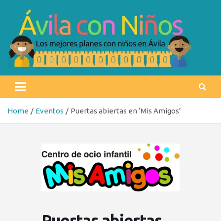
Skip
to
content
Ávila con niños
Los mejores planes con niños en Ávila
Home
Eventos
Puertas abiertas en ‘Mis Amigos’
Puertas abiertas