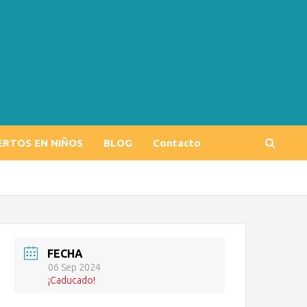
ERTOS EN NIÑOS
BLOG
Contacto
FECHA
06 Sep 2024
¡Caducado!