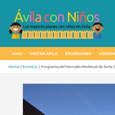
Skip
to
content
Ávila con niños
Los mejores planes con niños en Ávila
Inicio
VISITAR ÁVILA
EXCURSIONES
AGEND
Home
Eventos
Programa del Mercado Medieval de Ávila 