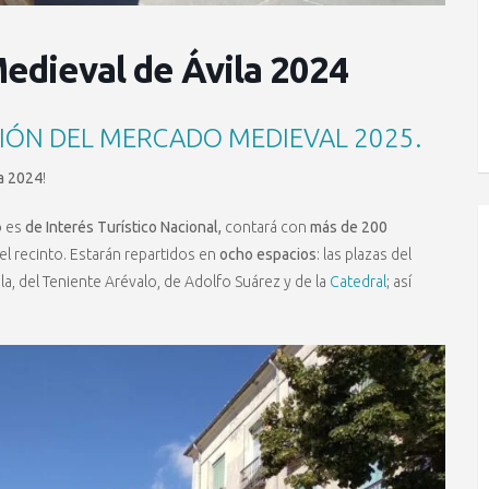
edieval de Ávila 2024
IÓN DEL MERCADO MEDIEVAL 2025.
a 2024
!
o es
de Interés Turístico Nacional,
contará con
más de 200
el recinto. Estarán repartidos en
ocho espacios
: las plazas del
a, del Teniente Arévalo, de Adolfo Suárez y de la
Catedral
; así