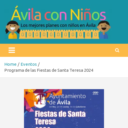
Skip
to
content
Ávila con niños
Los mejores planes con niños en Ávila
Home
Eventos
Programa de las Fiestas de Santa Teresa 2024