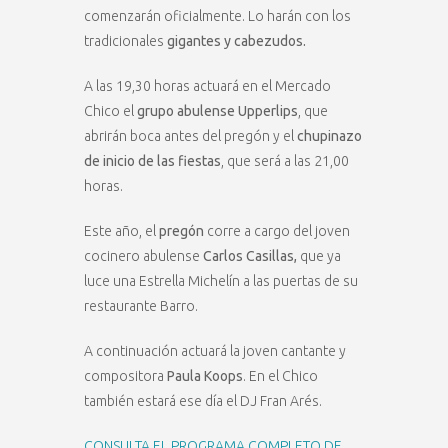
comenzarán oficialmente. Lo harán con los
tradicionales
gigantes y cabezudos.
A las 19,30 horas actuará en el Mercado
Chico el
grupo abulense Upperlips
, que
abrirán boca antes del pregón y el
chupinazo
de inicio de las fiestas
, que será a las 21,00
horas.
Este año, el
pregón
corre a cargo del joven
cocinero abulense
Carlos Casillas,
que ya
luce una Estrella Michelín a las puertas de su
restaurante Barro.
A continuación actuará la joven cantante y
compositora
Paula Koops
. En el Chico
también estará ese día el DJ Fran Arés.
CONSULTA EL PROGRAMA COMPLETO DE