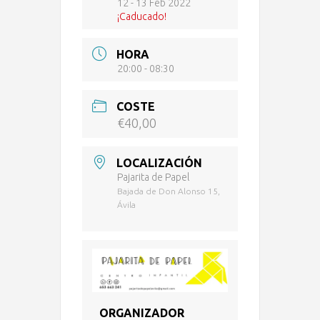
12 - 13 Feb 2022
¡Caducado!
HORA
20:00 - 08:30
COSTE
€40,00
LOCALIZACIÓN
Pajarita de Papel
Bajada de Don Alonso 15,
Ávila
ORGANIZADOR