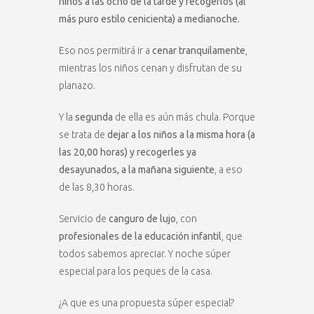
niños a las ocho de la tarde y recogerlos (al
más puro estilo cenicienta) a medianoche.
Eso nos permitirá ir a
cenar tranquilamente
,
mientras los niños cenan y disfrutan de su
planazo.
Y la
segunda
de ella es aún más chula. Porque
se trata de
dejar a los niños a la misma hora (a
las 20,00 horas) y recogerles ya
desayunados, a la mañana siguiente
, a eso
de las 8,30 horas.
Servicio de
canguro de lujo
, con
profesionales de la educación infantil
, que
todos sabemos apreciar. Y noche súper
especial para los peques de la casa.
¿A que es una propuesta súper especial?