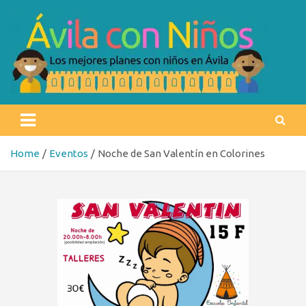
Skip
to
content
Ávila con niños
Los mejores planes con niños en Ávila
Home
Eventos
Noche de San Valentín en Colorines