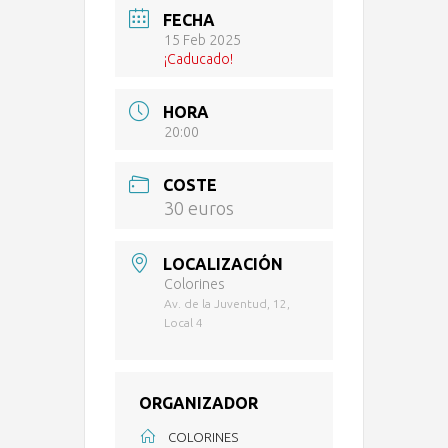
FECHA
15 Feb 2025
¡Caducado!
HORA
20:00
COSTE
30 euros
LOCALIZACIÓN
Colorines
Av. de la Juventud, 12,
Local 4
ORGANIZADOR
COLORINES