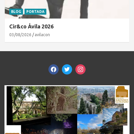
BLOG
PORTADA
Cir&co Ávila 2026
03/08/2026
avilacon
facebook
twitter
instagram