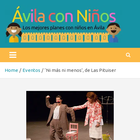
Skip
to
content
Ávila con niños
Los mejores planes con niños en Ávila
Home
Eventos
‘Ni más ni menos’, de Las Pituiser