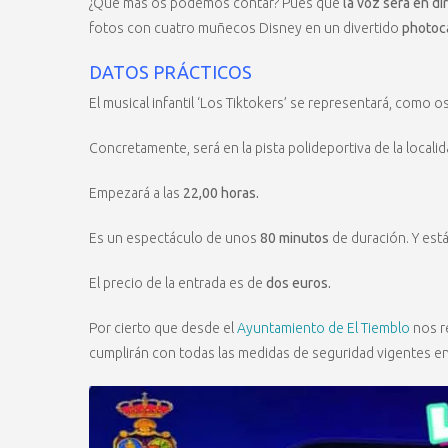
¿Qué más os podemos contar? Pues que
la voz será en di
fotos con cuatro muñecos Disney en un divertido
photoca
DATOS PRÁCTICOS
El musical infantil ‘Los Tiktokers’ se representará, como o
Concretamente, será en la pista polideportiva de la localid
Empezará a las
22,00 horas.
Es un espectáculo de unos
80 minutos
de duración. Y est
El precio de la entrada es de
dos euros.
Por cierto que desde el
Ayuntamiento de El Tiemblo
nos r
cumplirán con todas las medidas de seguridad vigentes e