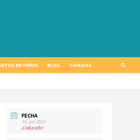
ERTOS EN NIÑOS
BLOG
Contacto
FECHA
10 Jun 2021
¡Caducado!