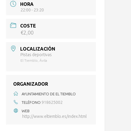
HORA
22:00 - 23:20
COSTE
€2,00
LOCALIZACIÓN
Pistas deportivas
El Tiemblo, Ávila
ORGANIZADOR
AYUNTAMIENTO DE EL TIEMBLO
918625002
TELÉFONO
WEB
http://www.eltiemblo.es/index.html