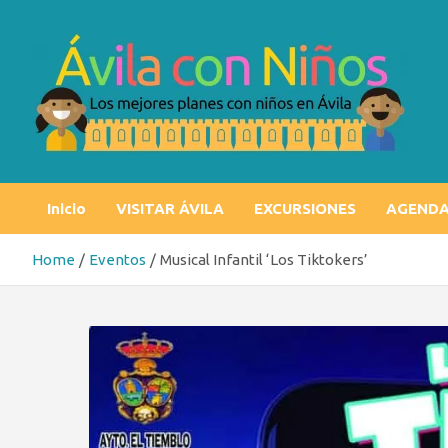
Skip
to
content
Ávila con niños
Los mejores planes con niños en Ávila
Inicio
VISITAR ÁVILA
EXCURSIONES
AGEND
Home
Eventos
Musical Infantil ‘Los Tiktokers’