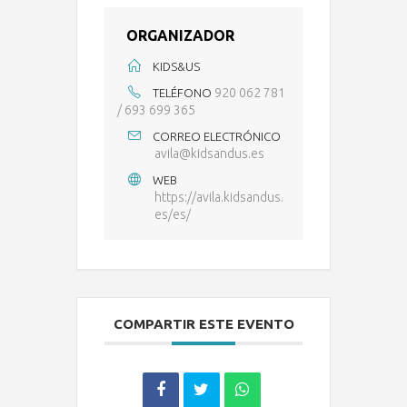
ORGANIZADOR
KIDS&US
920 062 781
TELÉFONO
/ 693 699 365
CORREO ELECTRÓNICO
avila@kidsandus.es
WEB
https://avila.kidsandus.
es/es/
COMPARTIR ESTE EVENTO