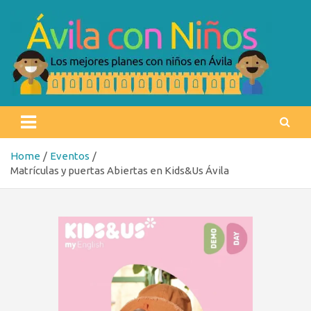
Skip
to
content
Ávila con niños
Los mejores planes con niños en Ávila
Home
Eventos
Matrículas y puertas Abiertas en Kids&Us Ávila