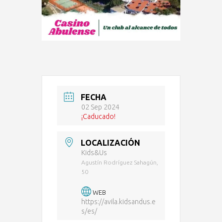
FECHA
02 Sep 2024
¡Caducado!
LOCALIZACIÓN
Kids&Us
Agustín Rodríguez Sahagún,
50
WEB
https://avila.kidsandus.e
s/es/