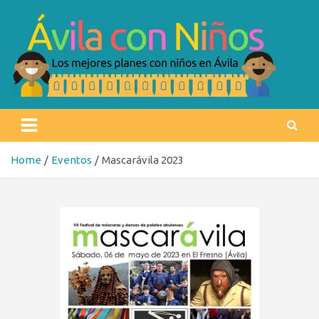
Skip
to
content
Ávila con niños
Los mejores planes con niños en Ávila
Home
Eventos
Mascarávila 2023