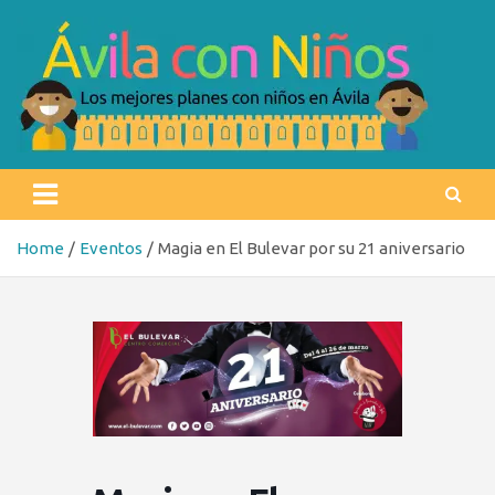
Skip
to
content
Ávila con niños
Los mejores planes con niños en Ávila
Home
Eventos
Magia en El Bulevar por su 21 aniversario