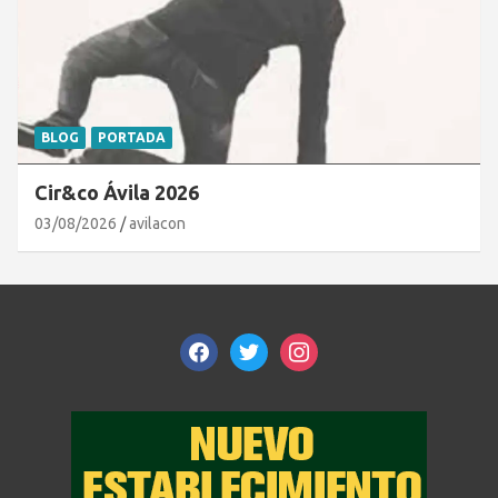
BLOG
PORTADA
Cir&co Ávila 2026
03/08/2026
avilacon
facebook
twitter
instagram