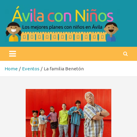
Skip
to
content
Ávila con niños
Los mejores planes con niños en Ávila
Home
Eventos
La familia Benetón