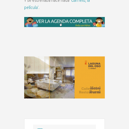
Y se estrenaba hace nada
‘Garfield, la
película’.