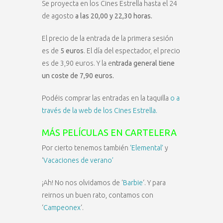
Se proyecta en los Cines Estrella hasta el 24
de agosto
a las 20,00 y 22,30 horas
.
El precio de la entrada de la primera sesión
es de
5 euros
. El día del espectador, el precio
es de 3,90 euros. Y la e
ntrada general tiene
un coste de 7,90 euros.
Podéis comprar las entradas en la taquilla
o a
través de la web de los Cines Estrella.
MÁS PELÍCULAS EN CARTELERA
Por cierto tenemos también
‘Elemental’
y
‘
Vacaciones de verano’
¡Ah! No nos olvidamos de ‘
Barbie
‘. Y para
reirnos un buen rato, contamos con
‘
Campeonex
‘.