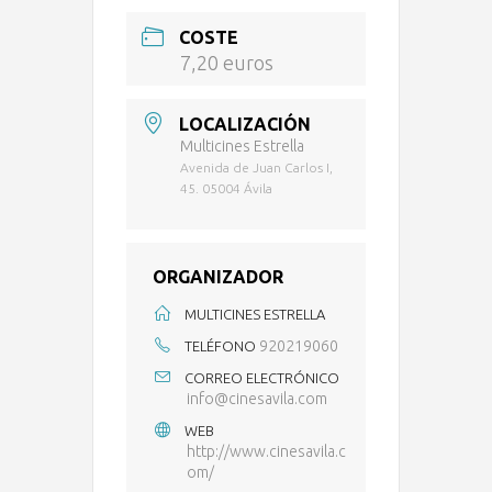
COSTE
7,20 euros
LOCALIZACIÓN
Multicines Estrella
Avenida de Juan Carlos I,
45. 05004 Ávila
ORGANIZADOR
MULTICINES ESTRELLA
920219060
TELÉFONO
CORREO ELECTRÓNICO
info@cinesavila.com
WEB
http://www.cinesavila.c
om/