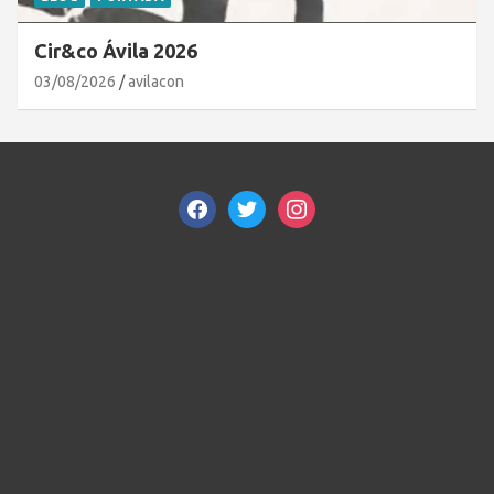
Cir&co Ávila 2026
03/08/2026
avilacon
facebook
twitter
instagram