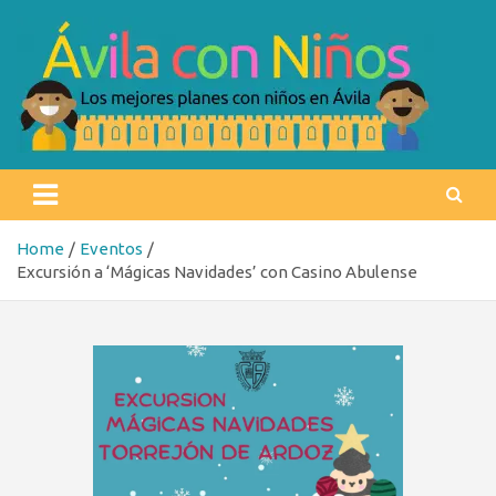
Skip
to
content
Ávila con niños
Los mejores planes con niños en Ávila
Home
Eventos
Excursión a ‘Mágicas Navidades’ con Casino Abulense