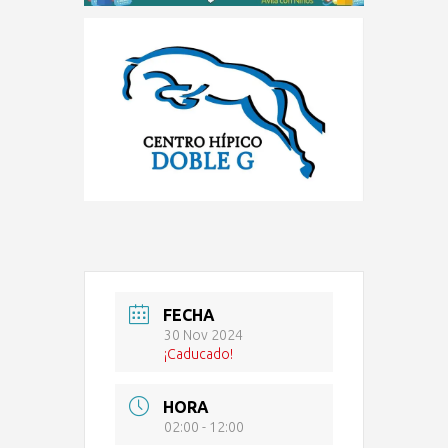
FECHA
30 Nov 2024
¡Caducado!
HORA
02:00 - 12:00