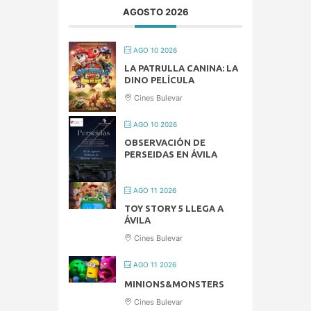
AGOSTO 2026
AGO 10 2026
LA PATRULLA CANINA: LA
DINO PELÍCULA
Cines Bulevar
AGO 10 2026
OBSERVACIÓN DE
PERSEIDAS EN ÁVILA
AGO 11 2026
TOY STORY 5 LLEGA A
ÁVILA
Cines Bulevar
AGO 11 2026
MINIONS&MONSTERS
Cines Bulevar