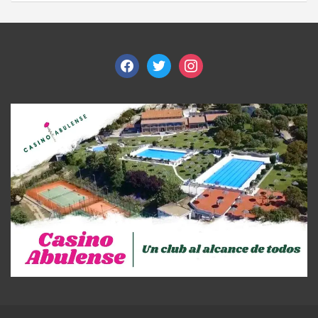
facebook
twitter
instagram