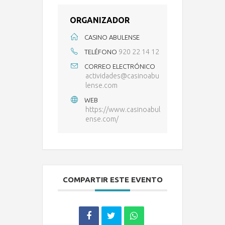
ORGANIZADOR
CASINO ABULENSE
920 22 14 12
TELÉFONO
CORREO ELECTRÓNICO
actividades@casinoabu
lense.com
WEB
https://www.casinoabul
ense.com/
COMPARTIR ESTE EVENTO