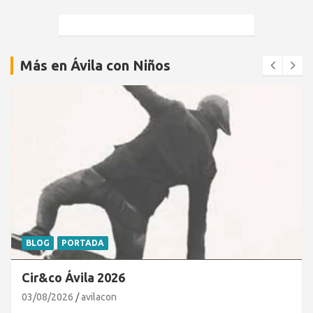
Más en Ávila con Niños
BLOG
PORTADA
Cir&co Ávila 2026
03/08/2026
avilacon